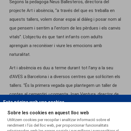
Segons la pedagoga Neus Ballesteros, directora del
projecte Art i absència, “a través del que es treballa en
aquests tallers, volem donar espai al diàleg i posar nom al
que pensem i sentim a l’entorn de les pèrdues i els canvis
vitals”. L’objectiu és que tant infants com adults
aprenguin a reconèixer i viure les emocions amb
naturalitat.
Art i absència es duu a terme durant tot l’any a la seu
d’AVES a Barcelona i a diversos centres que sol·liciten els
tallers. “És la primera vegada que plantegem un taller de
contes al cementiri –comenta Joan Ventura, director de
Esta página web usa cookies.
Cementiris de SFI- però creiem que és positiu que els
més menuts s’apropin amb “normalitat” a aquests
Las cookies de este sitio web se usan para personalizar el contenido y
Sobre les cookies en aquest lloc web
Utilitzem cookies per recopilar i analitzar informació sobre el
espais, acompanyats de la família. Des de petits és
los anuncios, ofrecer funciones de redes sociales y analizar el tráfico.
rendiment i l’ús del lloc web, per proporcionar funcionalitats
important que puguin entendre que la mort és part de la
Además, compartimos información sobre el uso que haga del sitio web
relacionades amb les xarxes socials i per millorar i personalitzar el