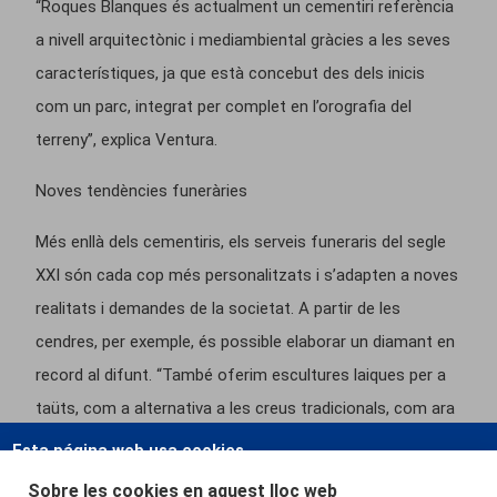
“Roques Blanques és actualment un cementiri referència
a nivell arquitectònic i mediambiental gràcies a les seves
característiques, ja que està concebut des dels inicis
com un parc, integrat per complet en l’orografia del
terreny”, explica Ventura.
Noves tendències funeràries
Més enllà dels cementiris, els serveis funeraris del segle
XXI són cada cop més personalitzats i s’adapten a noves
realitats i demandes de la societat. A partir de les
cendres, per exemple, és possible elaborar un diamant en
record al difunt. “També oferim escultures laiques per a
taüts, com a alternativa a les creus tradicionals, com ara
elements vegetals o instruments musicals, que moltes
Esta página web usa cookies.
famílies prefereixen perquè tenen a veure amb els gustos
Las cookies de este sitio web se usan para personalizar el contenido y
Sobre les cookies en aquest lloc web