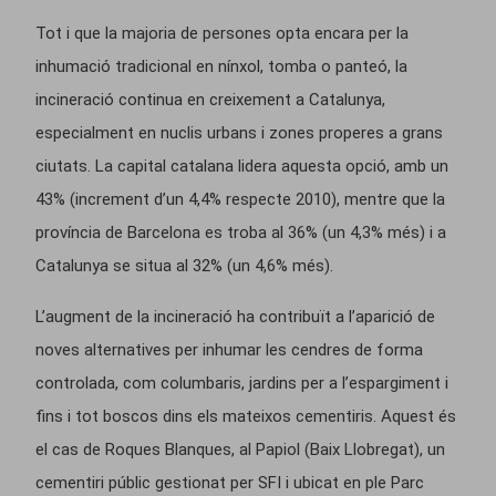
Tot i que la majoria de persones opta encara per la
inhumació tradicional en nínxol, tomba o panteó, la
incineració continua en creixement a Catalunya,
especialment en nuclis urbans i zones properes a grans
ciutats. La capital catalana lidera aquesta opció, amb un
43% (increment d’un 4,4% respecte 2010), mentre que la
província de Barcelona es troba al 36% (un 4,3% més) i a
Catalunya se situa al 32% (un 4,6% més).
L’augment de la incineració ha contribuït a l’aparició de
noves alternatives per inhumar les cendres de forma
controlada, com columbaris, jardins per a l’espargiment i
fins i tot boscos dins els mateixos cementiris. Aquest és
el cas de Roques Blanques, al Papiol (Baix Llobregat), un
cementiri públic gestionat per SFI i ubicat en ple Parc