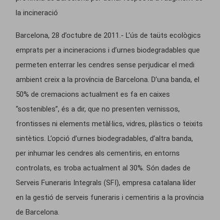
la incineració
Barcelona, 28 d’octubre de 2011.- L’ús de taüts ecològics
emprats per a incineracions i d’urnes biodegradables que
permeten enterrar les cendres sense perjudicar el medi
ambient creix a la província de Barcelona. D’una banda, el
50% de cremacions actualment es fa en caixes
“sostenibles”, és a dir, que no presenten vernissos,
frontisses ni elements metàl·lics, vidres, plàstics o teixits
sintètics. L’opció d’urnes biodegradables, d’altra banda,
per inhumar les cendres als cementiris, en entorns
controlats, es troba actualment al 30%. Són dades de
Serveis Funeraris Integrals (SFI), empresa catalana líder
en la gestió de serveis funeraris i cementiris a la província
de Barcelona.