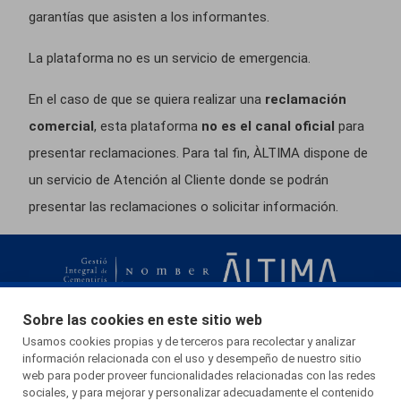
garantías que asisten a los informantes.
La plataforma no es un servicio de emergencia.
En el caso de que se quiera realizar una
reclamación
comercial
, esta plataforma
no es el canal
oficial
para
presentar reclamaciones. Para tal fin, ÀLTIMA dispone de
un servicio de Atención al Cliente donde se podrán
presentar las reclamaciones o solicitar información.
Esta página web usa cookies.
Sobre las cookies en este sitio web
Las cookies de este sitio web se usan para personalizar el contenido y
936 730 535
Usamos cookies propias y de terceros para recolectar y analizar
información relacionada con el uso y desempeño de nuestro sitio
los anuncios, ofrecer funciones de redes sociales y analizar el tráfico.
web para poder proveer funcionalidades relacionadas con las redes
Crta. C-1413a, km 4,5
Además, compartimos información sobre el uso que haga del sitio web
sociales, y para mejorar y personalizar adecuadamente el contenido
08754 El Papiol - BARCELONA