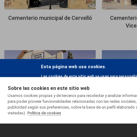
Cementerio municipal de Cervelló
Cementerio
Vice
Imagen
Imagen
Esta página web usa cookies.
Las cookies de este sitio web se usan para personali
el uso que haga del sitio web con nuestros partners d
Sobre las cookies en este sitio web
hayan recopilado a partir del uso que haya hecho de s
Usamos cookies propias y de terceros para recolectar y analizar inform
para poder proveer funcionalidades relacionadas con las redes sociales,
publicidad según sus preferencias, sobre la base de un perfil elaborado 
Cementerio municipal de
Cementeri
visitadas).
Política de cookies
Castellar del Vallès