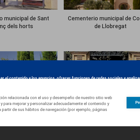
 municipal de Sant
Cementerio municipal de Co
nç dels horts
de Llobregat
Imagen
zar el contenido y los anuncios, ofrecer funciones de redes sociales y anali
e redes sociales, publicidad y análisis web, quienes pueden combinarla con 
Más información
us servicios.
ación relacionada con el uso y desempeño de nuestro sitio web
Pe
 y para mejorar y personalizar adecuadamente el contenido y
a partir de sus hábitos de navegación (por ejemplo, páginas
os municipales de
Cementerio parroquial de 
Sitges
Pere de Ribes