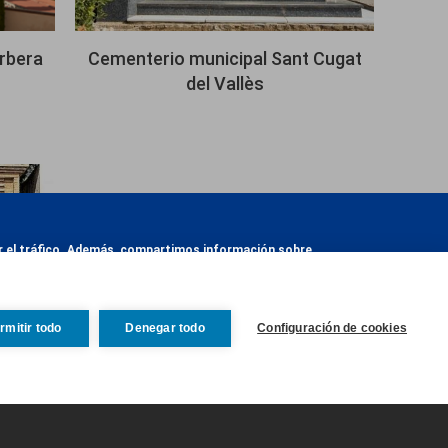
rbera
Cementerio municipal Sant Cugat
del Vallès
zar el tráfico. Además, compartimos información sobre
otra información que les haya proporcionado o que
rmitir todo
Denegar todo
Configuración de cookies
Revocar consentim
Sant
Guardar preferencias
Aceptar todas