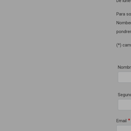
De lune
Para so
Nomber,
pondrem
(*) cam
Nombr
Segund
Email