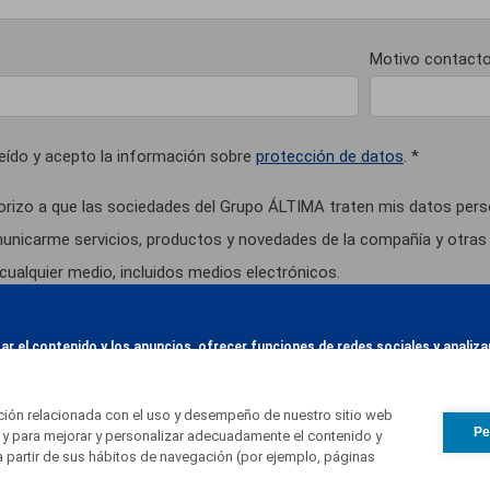
Motivo contact
leído y acepto la información sobre
protección de datos
. *
orizo a que las sociedades del Grupo ÁLTIMA traten mis datos pers
unicarme servicios, productos y novedades de la compañía y otras 
cualquier medio, incluidos medios electrónicos.
ismo, autoriza que sus datos personales sean tratados con la final
zar el contenido y los anuncios, ofrecer funciones de redes sociales y anali
er remitirle exclusivamente información que entendemos puede resul
e redes sociales, publicidad y análisis web, quienes pueden combinarla con 
nformamos que los datos de carácter personal que nos proporcione rellenando el
Más información
us servicios.
ación relacionada con el uso y desempeño de nuestro sitio web
IUS EUROPA, S.L. (ÁLTIMA) y GESTIÓ INTEGRAL CEMENTIRIS NOMBER, S.L. (G
Pe
 y para mejorar y personalizar adecuadamente el contenido y
n los tratarán con la finalidad de concertar una visita al cementerio. Y, de forma
a partir de sus hábitos de navegación (por ejemplo, páginas
s personales para desarrollar acciones comerciales en general y, en particular, el