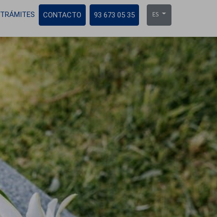
TRÁMITES
CONTACTO
93 673 05 35
ES