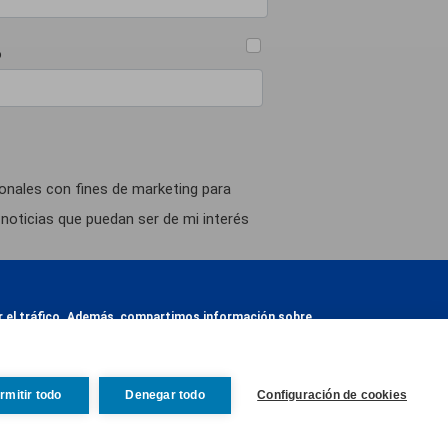
o
onales con fines de marketing para
noticias que puedan ser de mi interés
idad de analizar sus preferencias y
zar el tráfico. Además, compartimos información sobre
tar de su interés.
otra información que les haya proporcionado o que
 presente formulario serán tratados por
IC), ambos como
responsables del tratamiento
,
rmitir todo
Denegar todo
Configuración de cookies
Revocar consentim
 secundaria, y si nos autoriza, trataremos sus
Guardar preferencias
Aceptar todas
aborar un perfil comercial a partir de sus