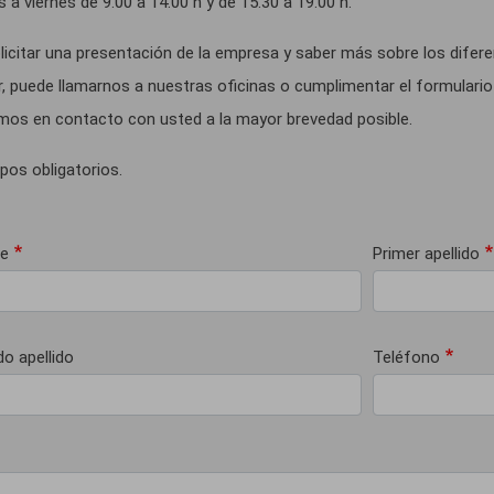
s a viernes de 9.00 a 14.00 h y de 15.30 a 19.00 h.
licitar una presentación de la empresa y saber más sobre los difer
 puede llamarnos a nuestras oficinas o cumplimentar el formulario
os en contacto con usted a la mayor brevedad posible.
pos obligatorios.
e
Primer apellido
o apellido
Teléfono