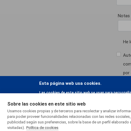
Notas
He 
Aut
com
por 
Esta página web usa cookies.
Asim
Las cookies de este sitio web se usan para personali
pod
el uso que haga del sitio web con nuestros partners d
Sobre las cookies en este sitio web
Le i
hayan recopilado a partir del uso que haya hecho de s
Usamos cookies propias y de terceros para recolectar y analizar inform
ELYS
para poder proveer funcionalidades relacionadas con las redes sociales,
quie
publicidad según sus preferencias, sobre la base de un perfil elaborado 
visitadas).
Política de cookies
dato